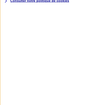
Consulter notre politique de
cookies
L'application AXA
Banque
L'application Mon AXA Assurance, tous
vos contrats en poche !