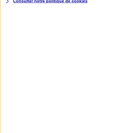
Consulter notre politique de
cookies
L'application AXA
Banque
L'application Mon AXA Assurance, tous
vos contrats en poche !