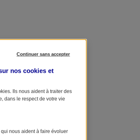
Continuer sans accepter
 sur nos
cookies et
okies
. Ils nous aident à traiter des
e, dans le respect de votre vie
 qui nous aident à faire évoluer
ation AXA Banque