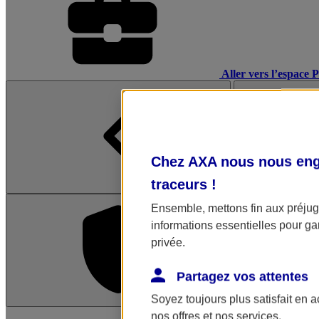
Aller vers l’espace 
Chez AXA nous nous enga
traceurs
!
Ensemble, mettons fin aux préjugé
informations essentielles pour gar
privée.
Partagez vos attentes
Soyez toujours plus satisfait en 
L'application Mon AX
nos offres et nos services.