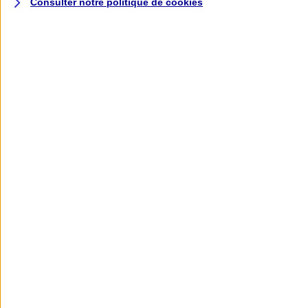
Consulter notre politique de
cookies
L'application AXA
Banque
L'application Mon AXA Assurance, tous
vos contrats en poche !