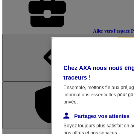
Aller vers l’espace 
Chez AXA nous nous enga
traceurs
!
Ensemble, mettons fin aux préjugé
informations essentielles pour gar
privée.
Partagez vos attentes
Soyez toujours plus satisfait en 
L'application Mon AX
nos offres et nos services.