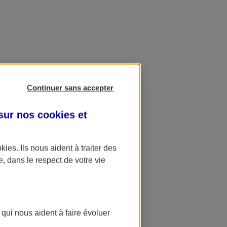
Continuer sans accepter
 sur nos
cookies et
okies
. Ils nous aident à traiter des
e, dans le respect de votre vie
 qui nous aident à faire évoluer
ation AXA Banque