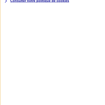
Consulter notre politique de
cookies
L'application AXA
Banque
L'application Mon AXA Assurance, tous
vos contrats en poche !