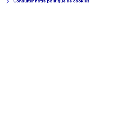
Consulter notre politique de
cookies
L'application AXA
Banque
L'application Mon AXA Assurance, tous
vos contrats en poche !