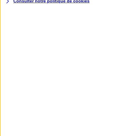
Consulter notre politique de
cookies
L'application AXA
Banque
L'application Mon AXA Assurance, tous
vos contrats en poche !