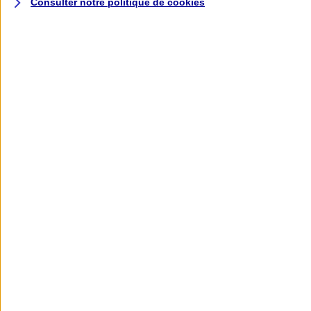
Consulter notre politique de
cookies
L'application AXA
Banque
L'application Mon AXA Assurance, tous
vos contrats en poche !