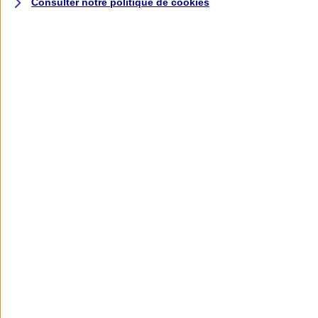
Consulter notre politique de
cookies
L'application AXA
Banque
L'application Mon AXA Assurance, tous
vos contrats en poche !