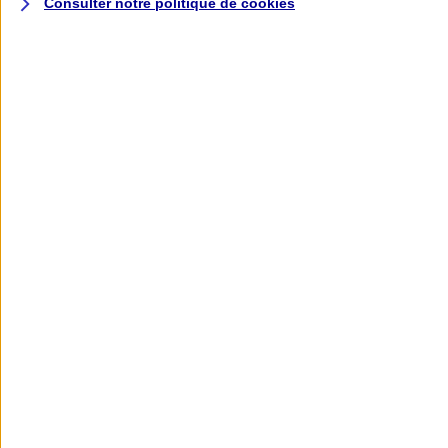
Consulter notre politique de
cookies
L'application AXA
Banque
L'application Mon AXA Assurance, tous
vos contrats en poche !