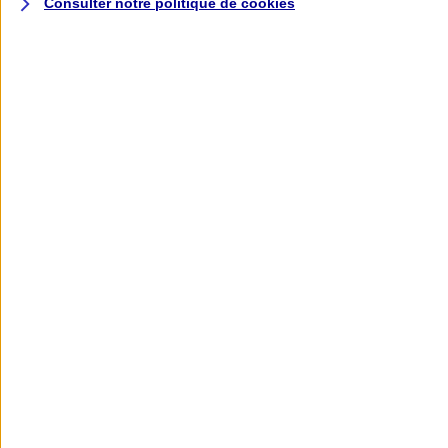
Consulter notre politique de
cookies
L'application AXA
Banque
L'application Mon AXA Assurance, tous
vos contrats en poche !