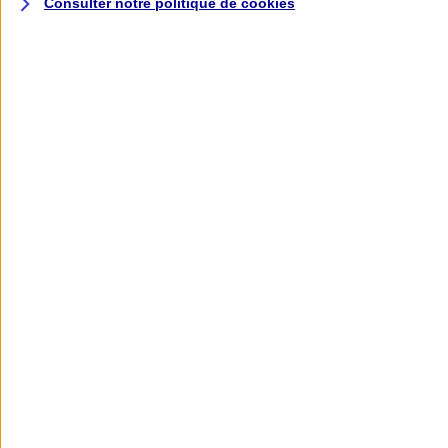
Consulter notre politique de
cookies
L'application AXA
Banque
L'application Mon AXA Assurance, tous
vos contrats en poche !