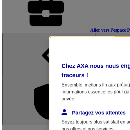
Aller vers l’espace 
Chez AXA nous nous enga
traceurs
!
Ensemble, mettons fin aux préjugé
informations essentielles pour gar
privée.
Partagez vos attentes
Soyez toujours plus satisfait en 
L'application Mon AX
nos offres et nos services.