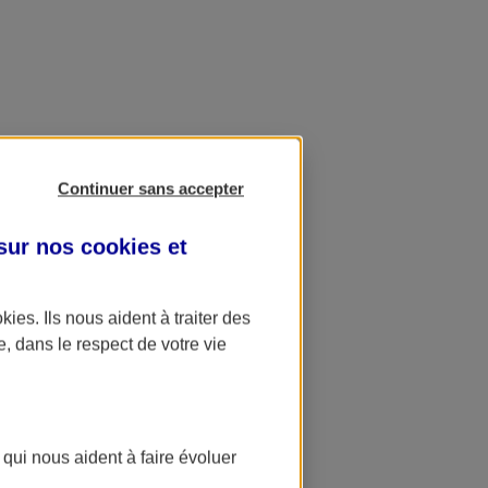
Continuer sans accepter
 sur nos
cookies et
okies
. Ils nous aident à traiter des
e, dans le respect de votre vie
 qui nous aident à faire évoluer
ation AXA Banque