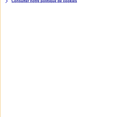
Consulter notre politique de
cookies
L'application AXA
Banque
L'application Mon AXA Assurance, tous
vos contrats en poche !