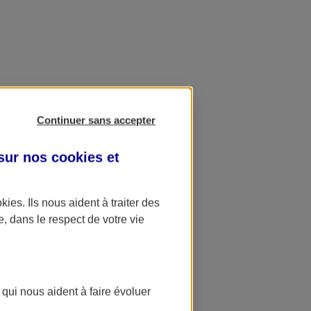
Continuer sans accepter
 sur nos
cookies et
okies
. Ils nous aident à traiter des
e, dans le respect de votre vie
 qui nous aident à faire évoluer
ation AXA Banque