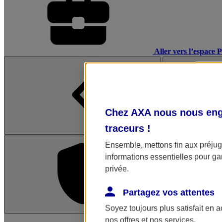
Aller vers l’espace 
Chez AXA nous nous enga
traceurs
!
Ensemble, mettons fin aux préjugé
informations essentielles pour gar
privée.
Partagez vos attentes
Soyez toujours plus satisfait en 
L'application Mon AX
nos offres et nos services.