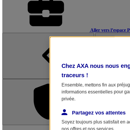
Aller vers l’espace 
Chez AXA nous nous enga
traceurs
!
Ensemble, mettons fin aux préjugé
informations essentielles pour gar
privée.
Partagez vos attentes
Soyez toujours plus satisfait en 
L'application Mon AX
nos offres et nos services.