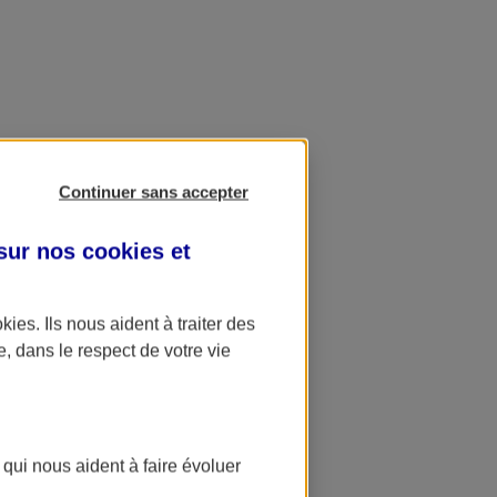
Continuer sans accepter
 sur nos
cookies et
okies
. Ils nous aident à traiter des
e, dans le respect de votre vie
 qui nous aident à faire évoluer
ation AXA Banque