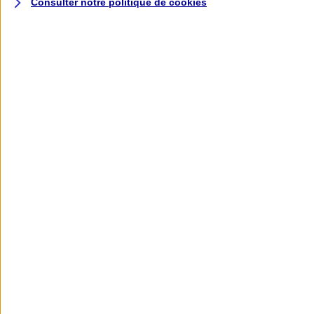
Consulter notre politique de
cookies
L'application AXA
Banque
L'application Mon AXA Assurance, tous
vos contrats en poche !