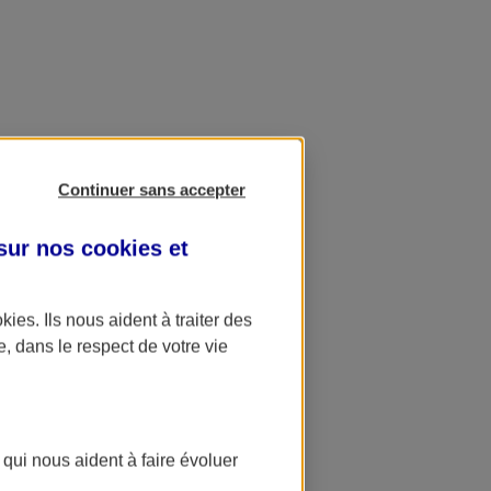
Continuer sans accepter
 sur nos
cookies et
okies
. Ils nous aident à traiter des
e, dans le respect de votre vie
 qui nous aident à faire évoluer
ation AXA Banque