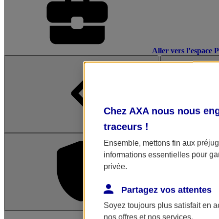
Aller vers l’espace 
Chez AXA nous nous enga
traceurs
!
Ensemble, mettons fin aux préjugé
informations essentielles pour gar
privée.
Partagez vos attentes
Soyez toujours plus satisfait en 
L'application Mon AX
nos offres et nos services.