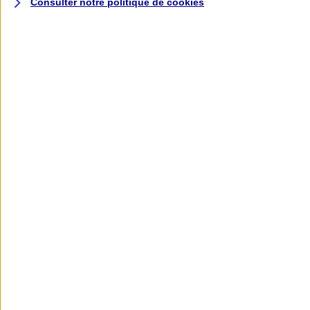
Consulter notre politique de
cookies
L'application AXA
Banque
L'application Mon AXA Assurance, tous
vos contrats en poche !