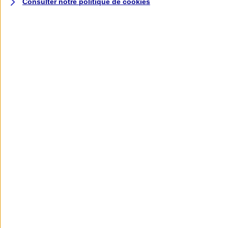
Consulter notre politique de
cookies
L'application AXA
Banque
L'application Mon AXA Assurance, tous
vos contrats en poche !