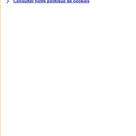
Consulter notre politique de
cookies
L'application AXA
Banque
L'application Mon AXA Assurance, tous
vos contrats en poche !