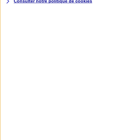
Consulter notre politique de
cookies
L'application AXA
Banque
L'application Mon AXA Assurance, tous
vos contrats en poche !