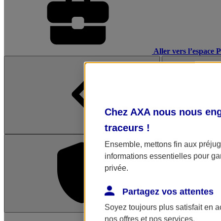
Aller vers l’espace 
Chez AXA nous nous enga
traceurs
!
Ensemble, mettons fin aux préjugé
informations essentielles pour gar
privée.
Partagez vos attentes
Soyez toujours plus satisfait en 
L'application Mon AX
nos offres et nos services.