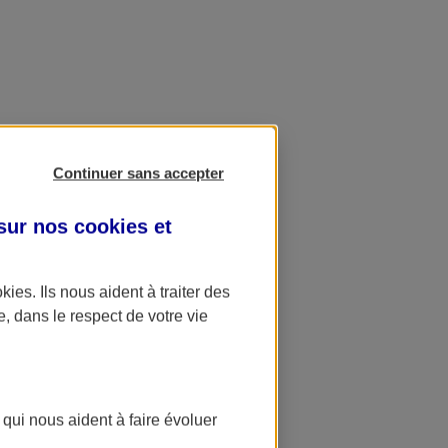
Continuer sans accepter
 sur nos
cookies et
okies
. Ils nous aident à traiter des
e, dans le respect de votre vie
 qui nous aident à faire évoluer
ation AXA Banque