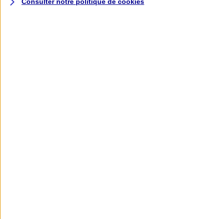
Consulter notre politique de
cookies
L'application AXA
Banque
L'application Mon AXA Assurance, tous
vos contrats en poche !