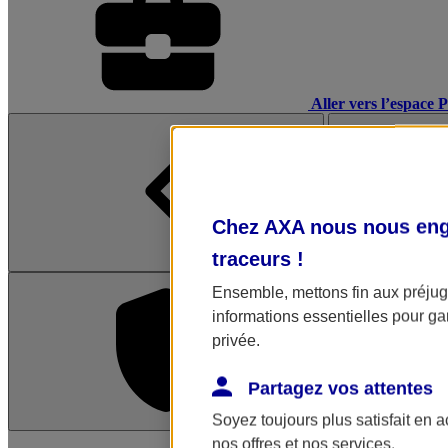
Aller vers l’espace 
Chez AXA nous nous enga
traceurs
!
Ensemble, mettons fin aux préjugé
informations essentielles pour gar
privée.
Partagez vos attentes
Soyez toujours plus satisfait en 
L'application Mon AX
nos offres et nos services.