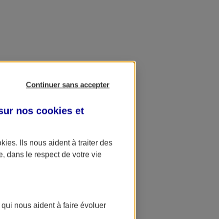
Continuer sans accepter
 sur nos
cookies et
okies
. Ils nous aident à traiter des
e, dans le respect de votre vie
 qui nous aident à faire évoluer
ation AXA Banque