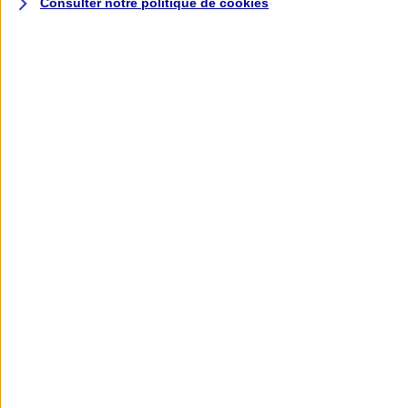
Consulter notre politique de
cookies
L'application AXA
Banque
L'application Mon AXA Assurance, tous
vos contrats en poche !