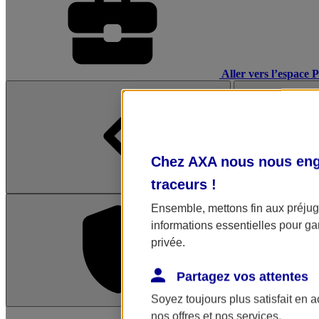
Aller vers l’espace 
Chez AXA nous nous enga
traceurs
!
Ensemble, mettons fin aux préjugé
informations essentielles pour gar
privée.
Partagez vos attentes
Soyez toujours plus satisfait en 
L'application Mon AX
nos offres et nos services.