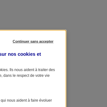
Continuer sans accepter
 sur nos
cookies et
okies
. Ils nous aident à traiter des
e, dans le respect de votre vie
 qui nous aident à faire évoluer
ation AXA Banque