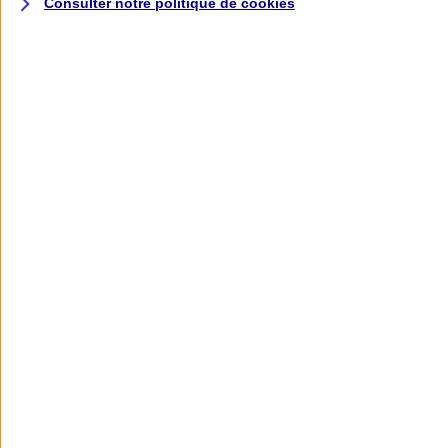
Consulter notre politique de
cookies
L'application AXA
Banque
L'application Mon AXA Assurance, tous
vos contrats en poche !