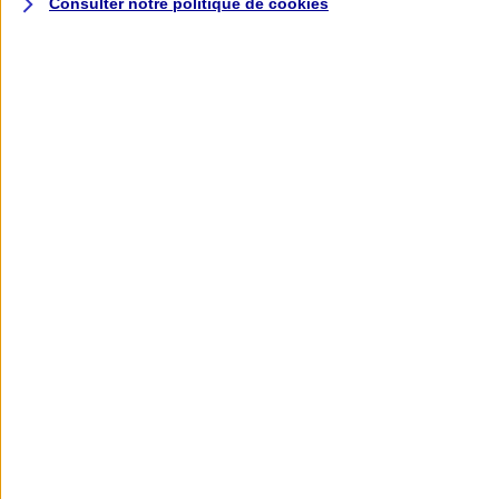
Consulter notre politique de
cookies
L'application AXA
Banque
L'application Mon AXA Assurance, tous
vos contrats en poche !