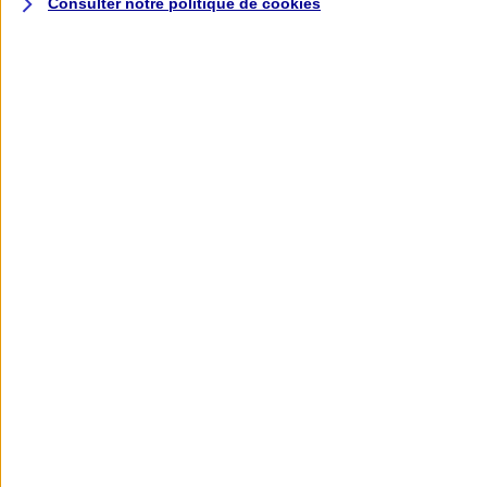
Consulter notre politique de
cookies
L'application AXA
Banque
L'application Mon AXA Assurance, tous
vos contrats en poche !