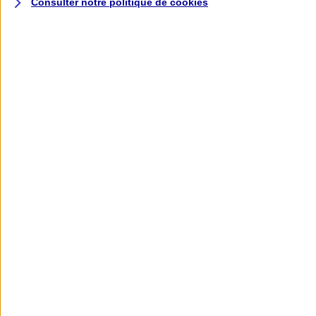
Consulter notre politique de
cookies
L'application AXA
Banque
L'application Mon AXA Assurance, tous
vos contrats en poche !