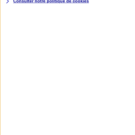
Consulter notre politique de
cookies
L'application AXA
Banque
L'application Mon AXA Assurance, tous
vos contrats en poche !