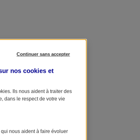
Continuer sans accepter
 sur nos
cookies et
okies
. Ils nous aident à traiter des
e, dans le respect de votre vie
 qui nous aident à faire évoluer
ation AXA Banque