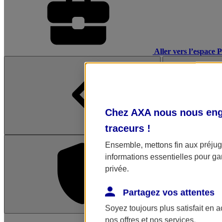
Aller vers l’espace 
Chez AXA nous nous enga
traceurs
!
Ensemble, mettons fin aux préjugé
informations essentielles pour gar
privée.
Partagez vos attentes
Soyez toujours plus satisfait en 
L'application Mon AX
nos offres et nos services.