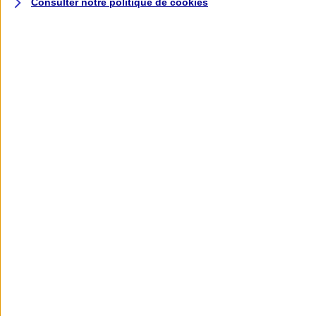
Consulter notre politique de
cookies
L'application AXA
Banque
L'application Mon AXA Assurance, tous
vos contrats en poche !