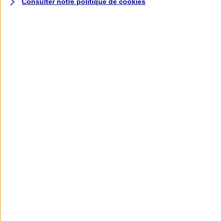
Consulter notre politique de
cookies
L'application AXA
Banque
L'application Mon AXA Assurance, tous
vos contrats en poche !