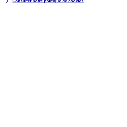
Consulter notre politique de
cookies
L'application AXA
Banque
L'application Mon AXA Assurance, tous
vos contrats en poche !