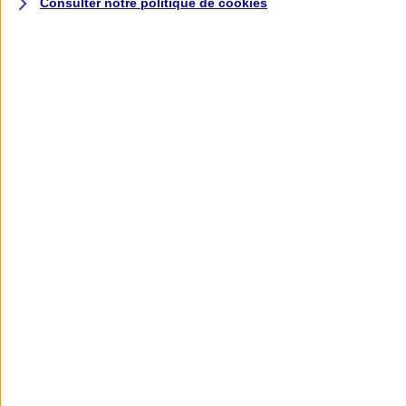
Consulter notre politique de
cookies
L'application AXA
Banque
L'application Mon AXA Assurance, tous
vos contrats en poche !