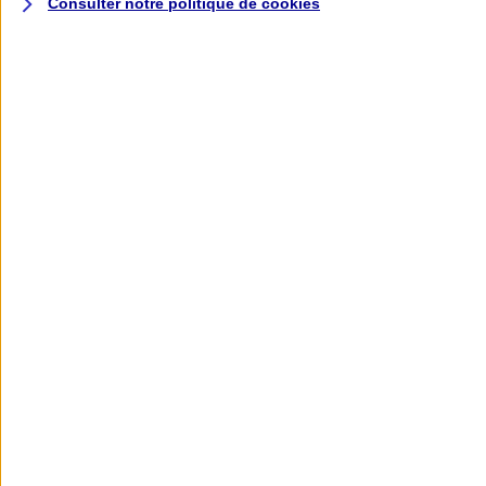
Consulter notre politique de
cookies
L'application AXA
Banque
L'application Mon AXA Assurance, tous
vos contrats en poche !