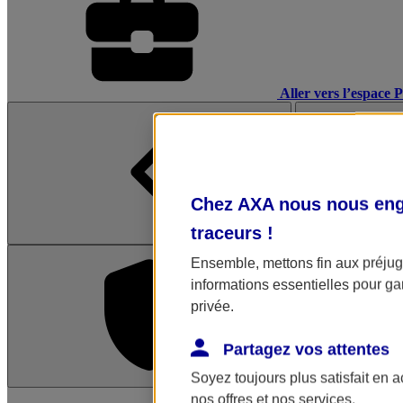
Aller vers l’espace 
Chez AXA nous nous enga
traceurs
!
Ensemble, mettons fin aux préjugé
informations essentielles pour gar
privée.
Partagez vos attentes
Soyez toujours plus satisfait en 
L'application Mon AX
nos offres et nos services.