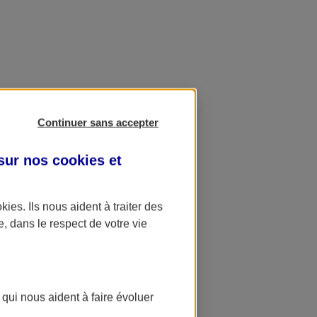
Continuer sans accepter
 sur nos
cookies et
okies
. Ils nous aident à traiter des
e, dans le respect de votre vie
 qui nous aident à faire évoluer
ation AXA Banque