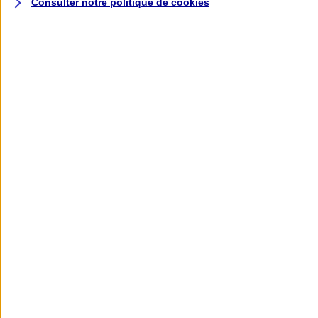
Consulter notre politique de
cookies
L'application AXA
Banque
L'application Mon AXA Assurance, tous
vos contrats en poche !