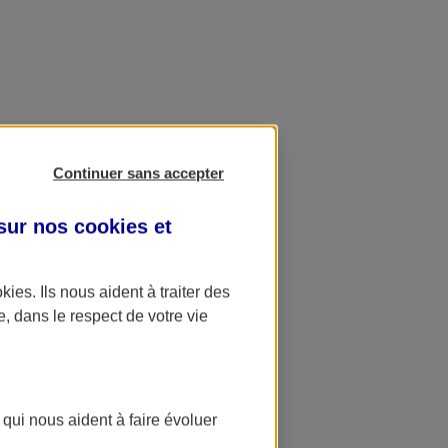
Continuer sans accepter
 sur nos
cookies et
okies
. Ils nous aident à traiter des
e, dans le respect de votre vie
 qui nous aident à faire évoluer
ation AXA Banque