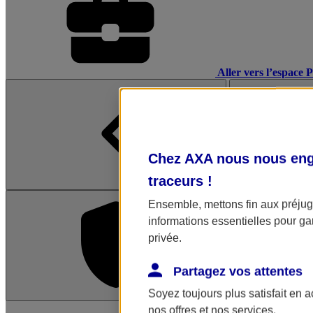
Aller vers l’espace 
Chez AXA nous nous enga
traceurs
!
Ensemble, mettons fin aux préjugé
informations essentielles pour gar
privée.
Partagez vos attentes
Soyez toujours plus satisfait en 
L'application Mon AX
nos offres et nos services.