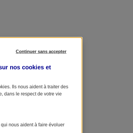
Continuer sans accepter
 sur nos
cookies et
okies
. Ils nous aident à traiter des
e, dans le respect de votre vie
 qui nous aident à faire évoluer
ation AXA Banque