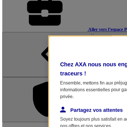
Aller vers l’espace 
Chez AXA nous nous enga
traceurs
!
Ensemble, mettons fin aux préjugé
informations essentielles pour gar
privée.
Partagez vos attentes
Soyez toujours plus satisfait en 
L'application Mon AX
nos offres et nos services.