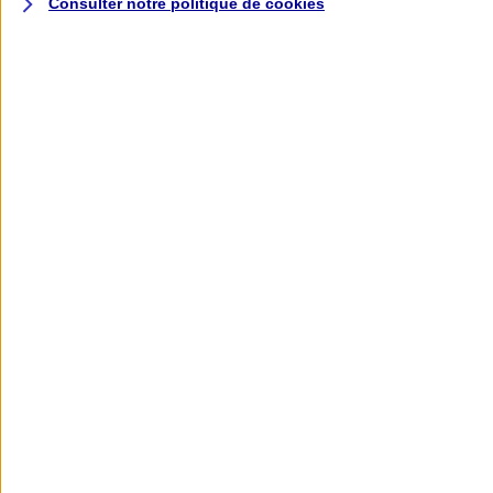
Consulter notre politique de
cookies
L'application AXA
Banque
L'application Mon AXA Assurance, tous
vos contrats en poche !