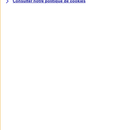
Consulter notre politique de
cookies
L'application AXA
Banque
L'application Mon AXA Assurance, tous
vos contrats en poche !