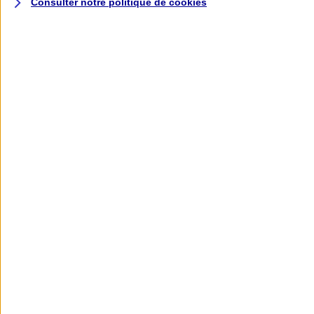
Consulter notre politique de
cookies
L'application AXA
Banque
L'application Mon AXA Assurance, tous
vos contrats en poche !