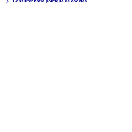
Consulter notre politique de
cookies
L'application AXA
Banque
L'application Mon AXA Assurance, tous
vos contrats en poche !