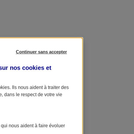
Continuer sans accepter
 sur nos
cookies et
okies
. Ils nous aident à traiter des
e, dans le respect de votre vie
 qui nous aident à faire évoluer
ation AXA Banque