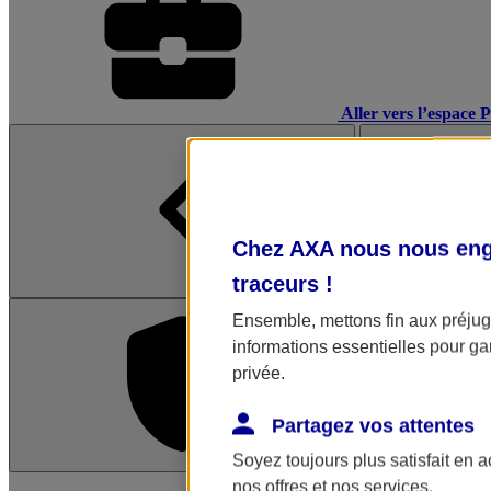
Aller vers l’espace 
Chez AXA nous nous enga
traceurs
!
Ensemble, mettons fin aux préjugé
informations essentielles pour gar
privée.
Partagez vos attentes
Soyez toujours plus satisfait en 
L'application Mon AX
nos offres et nos services.