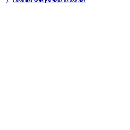
Consulter notre politique de
cookies
L'application AXA
Banque
L'application Mon AXA Assurance, tous
vos contrats en poche !