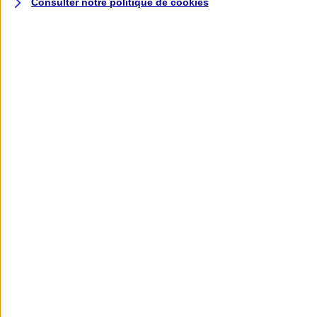
Consulter notre politique de
cookies
L'application AXA
Banque
L'application Mon AXA Assurance, tous
vos contrats en poche !